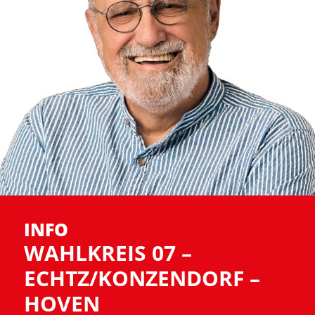
INFO
WAHLKREIS 07 –
ECHTZ/KONZENDORF –
HOVEN