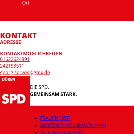
Ort
KONTAKT
ADRESSE
KONTAKTMÖGLICHKEITEN
01622624891
242158511
georg.servos@gmx.de
DIE SPD.
GEMEINSAM STARK.
FRAUEN (ASF)
ARBEITNEHMERFRAGEN (AFA)
AG 60+ (SENIOREN)